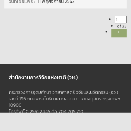
วันที่เผยแพร่ :
11 พฤศจิกายน 2562
of 33
›
สำนักงานการวิจัยแห่งชาติ (วช.)
กระทรวงการอุดมศึกษา วิทยาศาสตร์ วิจัยและนวัตกรรม (อว.)
เลขที่ 196 ถนนพหลโยธิน แขวงลาดยาว เขตจตุจักร กรุงเทพฯ
10900
โทรศัพท์
0 2561 2445
ต่อ 704,705,710
อีเมล :
ridm@nrct.go.th