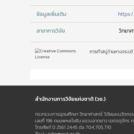
ข้อมูลเพิ่มเติม
https
สาขาการวิจัย
วิทยาศ
การทำสบู่ว่านหางจระเข้
สำนักงานการวิจัยแห่งชาติ (วช.)
กระทรวงการอุดมศึกษา วิทยาศาสตร์ วิจัยและนวัตกรร
เลขที่ 196 ถนนพหลโยธิน แขวงลาดยาว เขตจตุจักร 
โทรศัพท์
0 2561 2445
ต่อ 704,705,710
อีเมล :
ridm@nrct.go.th