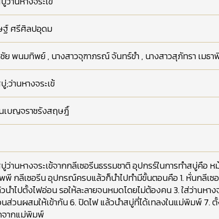
ู่ว่านหางจระเข้
ฐ์ ศรีศิลปอุดม
ัย พนมทิพย์ , นางสาวจุฑาภรณ์ จันทร์ขำ , นางสาวสุภัทรา เมธาพ
ู่;ว่านหางจระเข้
ยนเบญจราชรังสฤษฎิ์
ู่ว่านหางจระเข้จากกลีเซอรีนธรรมชาติ อุปกรร์ในการทำสบู่คือ หม้อ
ัพพี กลีเซอรีน อุปกรณ์ครบแล้วก็นำไปทำมีขั้นตอนคือ 1. หั่นกลีเซอรี
้วนำไปตั้งไฟอ่อน รอให้ละลายจนหมดโดยไม่ต้องคน 3. ใส่ว่านหางจระ
วนส่วนผสมให้เข้ากัน 6. ปิดไฟ แล้วนำสบู่ที่ได้เทลงในแม่พิมพ์ 7. ตั้
จากแม่พิมพ์